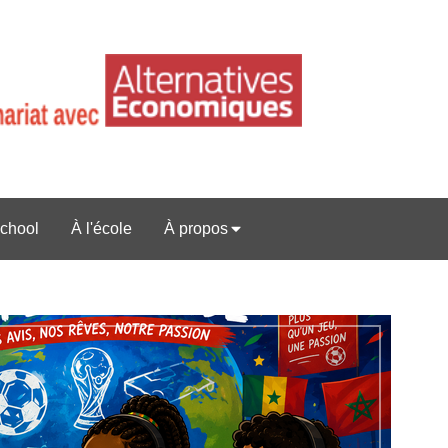
chool
À l'école
À propos