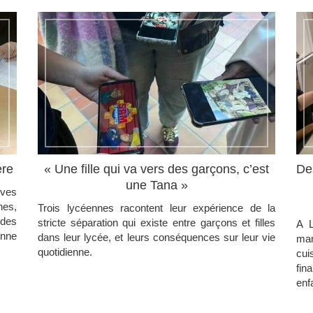
ère
« Une fille qui va vers des garçons, c’est
De
une Tana »
ives
nes,
Trois lycéennes racontent leur expérience de la
 des
stricte séparation qui existe entre garçons et filles
A L
enne
dans leur lycée, et leurs conséquences sur leur vie
ma
quotidienne.
cui
fin
enf