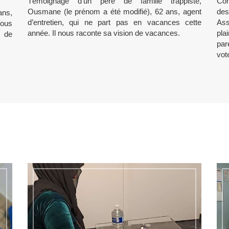
Témoignage d’un père de famille trappiste,
Com
Ousmane (le prénom a été modifié), 62 ans, agent
des
ans,
d’entretien, qui ne part pas en vacances cette
Ass
nous
année. Il nous raconte sa vision de vacances.
pla
s de
par
vot