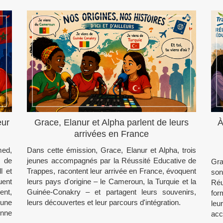
eur
Grace, Elanur et Alpha parlent de leurs
À
arrivées en France
med,
Dans cette émission, Grace, Elanur et Alpha, trois
e de
jeunes accompagnés par la Réussité Educative de
Gra
l et
Trappes, racontent leur arrivée en France, évoquent
son
uent
leurs pays d'origine – le Cameroun, la Turquie et la
Réu
ent,
Guinée-Conakry – et partagent leurs souvenirs,
for
 une
leurs découvertes et leur parcours d'intégration.
leu
onne
ac