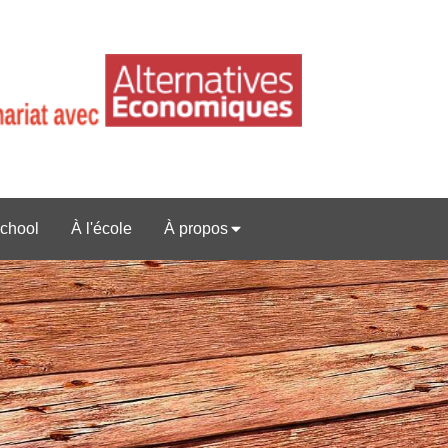
chool
À l'école
À propos