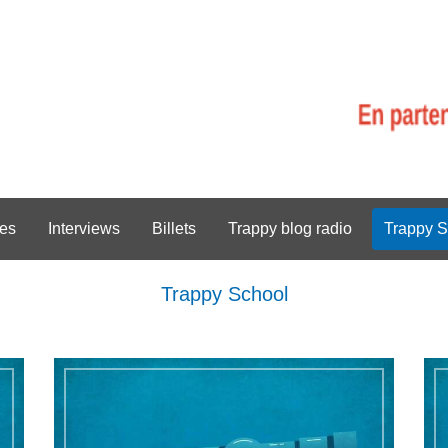
es
Interviews
Billets
Trappy blog radio
Trappy S
Trappy School