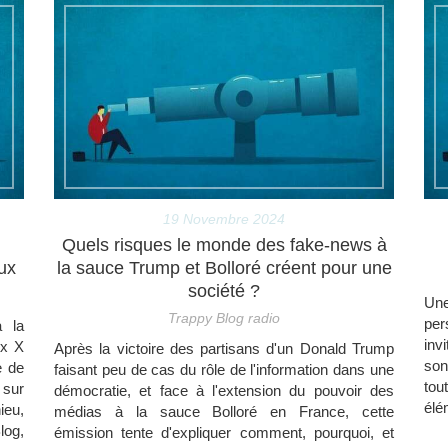
19 Novembre 2024
Quels risques le monde des fake-news à
ux
la sauce Trump et Bolloré créent pour une
société ?
Un
Trappy Blog radio
per
à la
inv
ux X
Après la victoire des partisans d'un Donald Trump
son
e de
faisant peu de cas du rôle de l'information dans une
tou
 sur
démocratie, et face à l'extension du pouvoir des
élé
ieu,
médias à la sauce Bolloré en France, cette
log,
émission tente d'expliquer comment, pourquoi, et