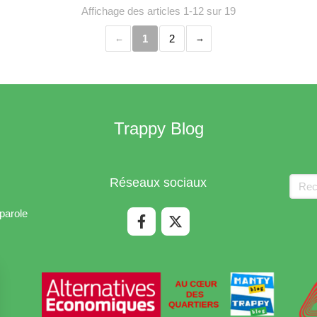
Affichage des articles 1-12 sur 19
1
2
Trappy Blog
Rech
Réseaux sociaux
parole