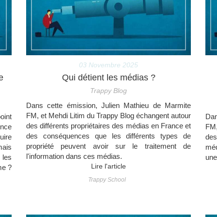
03 Novembre 2025
e
Qui détient les médias ?
Trappy Blog
Dans cette émission, Julien Mathieu de Marmite
FM, et Mehdi Litim du Trappy Blog échangent autour
oint
Dan
des différents propriétaires des médias en France et
ence
FM,
des conséquences que les différents types de
uire
des
propriété peuvent avoir sur le traitement de
mais
méd
l'information dans ces médias.
 les
une
Lire l'article
me ?
Trappy School