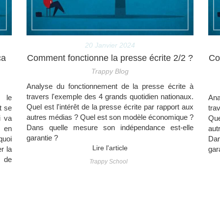
20 Janvier 2024
ça
Comment fonctionne la presse écrite 2/2 ?
Co
Trappy Blog
Analyse du fonctionnement de la presse écrite à
travers l'exemple des 4 grands quotidien nationaux.
, le
Ana
Quel est l'intérêt de la presse écrite par rapport aux
t se
tra
autres médias ? Quel est son modèle économique ?
i va
Que
Dans quelle mesure son indépendance est-elle
s en
aut
garantie ?
quoi
Dan
Lire l'article
r la
gar
n de
Trappy School