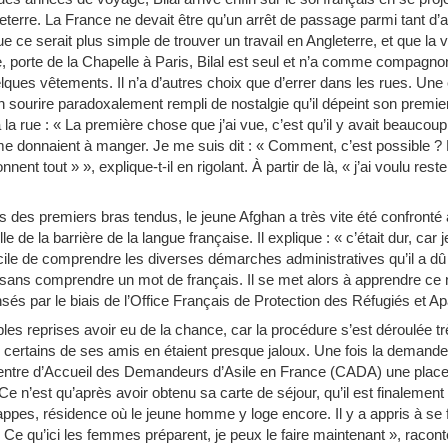
ngleterre. La France ne devait être qu’un arrêt de passage parmi tant d
ue ce serait plus simple de trouver un travail en Angleterre, et que la v
ive, porte de la Chapelle à Paris, Bilal est seul et n’a comme compagno
lques vêtements. Il n’a d’autres choix que d’errer dans les rues. Une
 sourire paradoxalement rempli de nostalgie qu’il dépeint son premier 
 la rue : « La première chose que j’ai vue, c’est qu’il y avait beauco
me donnaient à manger. Je me suis dit : « Comment, c’est possible ? 
nent tout » », explique-t-il en rigolant. À partir de là, « j’ai voulu re
 des premiers bras tendus, le jeune Afghan a très vite été confronté à 
le de la barrière de la langue française. Il explique : « c’était dur, c
ficile de comprendre les diverses démarches administratives qu’il a dû
le, sans comprendre un mot de français. Il se met alors à apprendre c
nsés par le biais de l’Office Français de Protection des Réfugiés et 
iples reprises avoir eu de la chance, car la procédure s’est déroulée t
 certains de ses amis en étaient presque jaloux. Une fois la demande 
u Centre d’Accueil des Demandeurs d’Asile en France (CADA) une pla
 n’est qu’après avoir obtenu sa carte de séjour, qu’il est finalement 
ppes, résidence où le jeune homme y loge encore. Il y a appris à se fai
 Ce qu’ici les femmes préparent, je peux le faire maintenant », raconte-