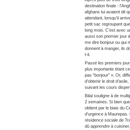
destination finale : l’A
afghans lui avaient dit q
attendant, lorsqu’il arr
petit sac regroupant que
long mois. C’est avec un
aussi son premier jour à
me dire bonjour ou qui 
donnent à manger, ils don
t-il.
Passé les premiers jours
plus importante étant cel
pas “bonjour” ». Or, dif
d’obtenir le droit d’asi
suivant les cours dispe
Bilal souligne à de mult
2 semaines. Si bien que
obtient par le biais d
d’urgence à Maurepas. Ce
résidence sociale de Tra
dû apprendre à cuisiner.