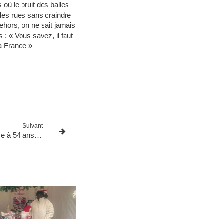
 où le bruit des balles
 les rues sans craindre
dehors, on ne sait jamais
 : « Vous savez, il faut
la France »
Suivant
Luis da Silva, arrivé en France à 54 ans pour aider sa famille