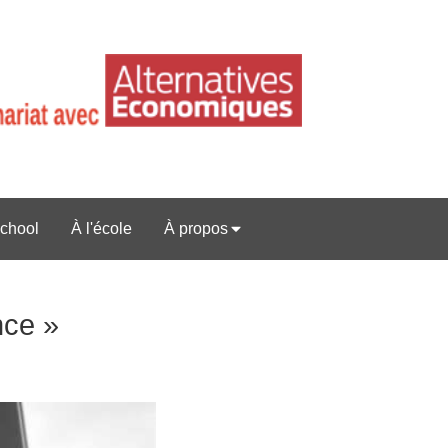
chool
À l'école
À propos
nce »