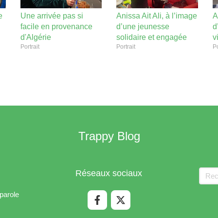
e
Une arrivée pas si
Anissa Ait Ali, à l’image
A
facile en provenance
d’une jeunesse
d
d'Algérie
solidaire et engagée
v
Portrait
Portrait
Po
Trappy Blog
Rech
Réseaux sociaux
parole