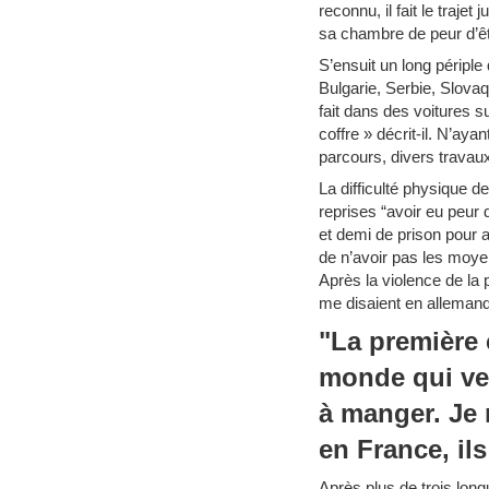
reconnu, il fait le trajet
sa chambre de peur d’êt
S’ensuit un long périple
Bulgarie, Serbie, Slovaq
fait dans des voitures 
coffre » décrit-il. N’aya
parcours, divers travaux
La difficulté physique d
reprises “avoir eu peur 
et demi de prison pour av
de n’avoir pas les moye
Après la violence de la p
me disaient en allemand 
"La première 
monde qui ve
à manger. Je 
en France, il
Après plus de trois long