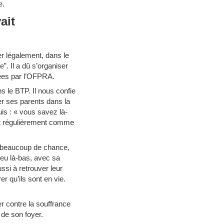
e.
ait
ler légalement, dans le
”. Il a dû s’organiser
sées par l’OFPRA.
s le BTP. Il nous confie
der ses parents dans la
uis : « vous savez là-
sent régulièrement comme
u beaucoup de chance,
peu là-bas, avec sa
ssi à retrouver leur
r qu’ils sont en vie.
ter contre la souffrance
 de son foyer.