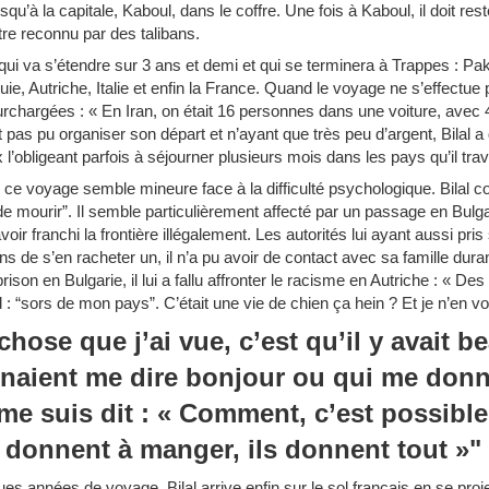
 jusqu’à la capitale, Kaboul, dans le coffre. Une fois à Kaboul, il doit res
re reconnu par des talibans.
 qui va s’étendre sur 3 ans et demi et qui se terminera à Trappes : Pak
uie, Autriche, Italie et enfin la France. Quand le voyage ne s’effectue 
surchargées : « En Iran, on était 16 personnes dans une voiture, avec
nt pas pu organiser son départ et n’ayant que très peu d’argent, Bilal a
 l’obligeant parfois à séjourner plusieurs mois dans les pays qu’il trav
e ce voyage semble mineure face à la difficulté psychologique. Bilal co
de mourir”. Il semble particulièrement affecté par un passage en Bulgar
oir franchi la frontière illégalement. Les autorités lui ayant aussi pris
ns de s’en racheter un, il n’a pu avoir de contact avec sa famille du
rison en Bulgarie, il lui a fallu affronter le racisme en Autriche : « De
: “sors de mon pays”. C’était une vie de chien ça hein ? Et je n’en vou
chose que j’ai vue, c’est qu’il y avait 
naient me dire bonjour ou qui me donn
me suis dit : « Comment, c’est possibl
s donnent à manger, ils donnent tout »"
ues années de voyage, Bilal arrive enfin sur le sol français en se proj