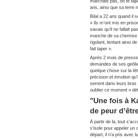
marchais pas, on te tapai
ans, ainsi que sa terre n
Bilal a 22 ans quand il 
« Ils m’ont mis en priso
savais qu’il ne fallait p
manche de sa chemise la
rigolant, tentant ainsi d
fait taper ».
Après 2 mois de pression
demandes de ses geôliers
quelque chose sur la têt
précision et émotion qu’
serrent dans leurs bras :
oublier ce moment » déta
"Une fois à Ka
de peur d’êtr
À partir de là, tout s’ac
s’isole pour appeler un 
départ, il n’a pris avec 