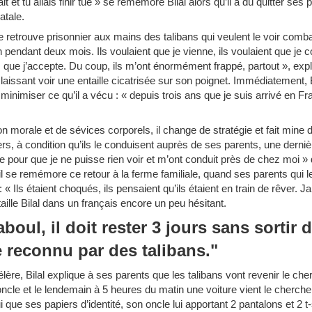
t et tu allais finir tué » se remémore Bilal alors qu’il a dû quitter ses
atale.
se retrouve prisonnier aux mains des talibans qui veulent le voir comba
n pendant deux mois. Ils voulaient que je vienne, ils voulaient que je
as que j’accepte. Du coup, ils m’ont énormément frappé, partout », expli
issant voir une entaille cicatrisée sur son poignet. Immédiatement, 
e minimiser ce qu’il a vécu : « depuis trois ans que je suis arrivé en F
 morale et de sévices corporels, il change de stratégie et fait mine 
, à condition qu’ils le conduisent auprès de ses parents, une dernièr
e pour que je ne puisse rien voir et m’ont conduit près de chez moi » dé
il se remémore ce retour à la ferme familiale, quand ses parents qui l
 « Ils étaient choqués, ils pensaient qu’ils étaient en train de rêver. J
ille Bilal dans un français encore un peu hésitant.
boul, il doit rester 3 jours sans sortir
e reconnu par des talibans."
célère, Bilal explique à ses parents que les talibans vont revenir le che
oncle et le lendemain à 5 heures du matin une voiture vient le cherche
lui que ses papiers d’identité, son oncle lui apportant 2 pantalons et 2 t