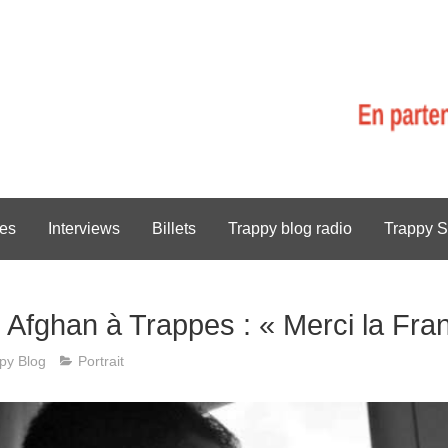
es
Interviews
Billets
Trappy blog radio
Trappy S
ié Afghan à Trappes : « Merci la Fra
py Blog
Portrait