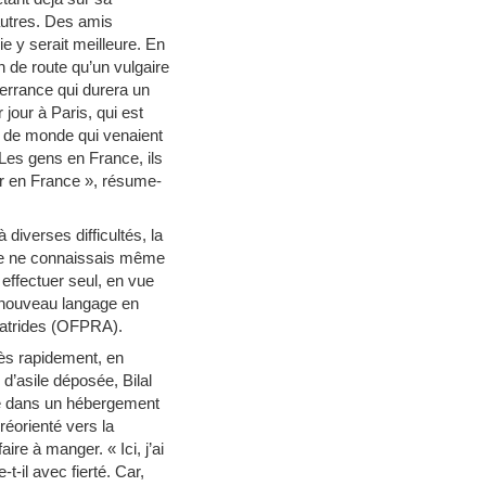
’autres. Des amis
ie y serait meilleure. En
n de route qu’un vulgaire
 errance qui durera un
jour à Paris, qui est
up de monde qui venaient
Les gens en France, ils
ster en France », résume-
diverses difficultés, la
ar je ne connaissais même
 effectuer seul, en vue
e nouveau langage en
Apatrides (OFPRA).
rès rapidement, en
d’asile déposée, Bilal
ce dans un hébergement
réorienté vers la
re à manger. « Ici, j’ai
t-il avec fierté. Car,