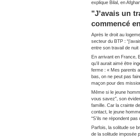
explique Bilal, en Afgha
"J’avais un tr
commencé en
Après le droit au logemen
secteur du BTP : “j’avai
entre son travail de nu
En arrivant en France, B
qu’il aurait aimé être in
ferme : « Mes parents av
bas, on ne peut pas fair
maçon pour des missions
Même si le jeune homme
vous savez”, son éviden
famille. Car la crainte 
contact, le jeune homme 
“S’ils ne répondent pas 
Parfois, la solitude se br
de la solitude imposée p