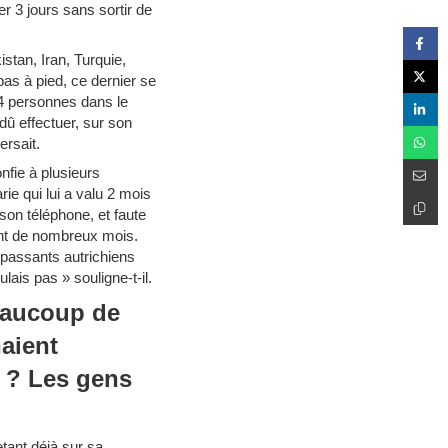
ter 3 jours sans sortir de
istan, Iran, Turquie,
pas à pied, ce dernier se
 4 personnes dans le
 dû effectuer, sur son
ersait.
nfie à plusieurs
ie qui lui a valu 2 mois
 son téléphone, et faute
rant de nombreux mois.
s passants autrichiens
lais pas » souligne-t-il.
beaucoup de
aient
e ? Les gens
etant déjà sur sa