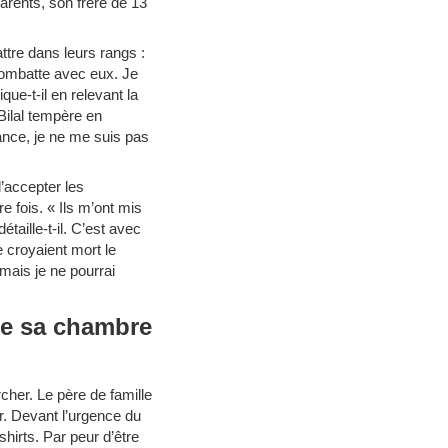
 parents, son frère de 13
ttre dans leurs rangs :
 combatte avec eux. Je
que-t-il en relevant la
Bilal tempère en
rance, je ne me suis pas
d’accepter les
e fois. « Ils m’ont mis
taille-t-il. C’est avec
e croyaient mort le
amais je ne pourrai
 de sa chambre
rcher. Le père de famille
r. Devant l’urgence du
‑shirts. Par peur d’être