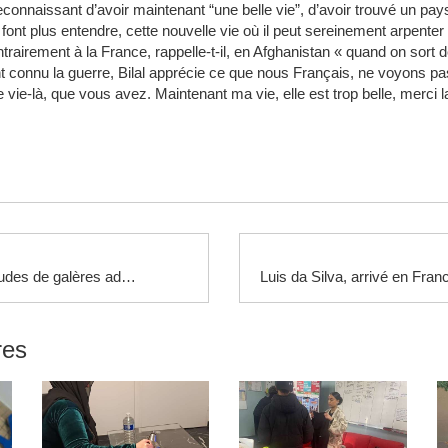
econnaissant d’avoir maintenant “une belle vie”, d’avoir trouvé un pays
font plus entendre, cette nouvelle vie où il peut sereinement arpenter
ontrairement à la France, rappelle-t-il, en Afghanistan « quand on sort 
ant connu la guerre, Bilal apprécie ce que nous Français, ne voyons pas
te vie-là, que vous avez. Maintenant ma vie, elle est trop belle, merci 
Premières études de galères administratives et financières
res