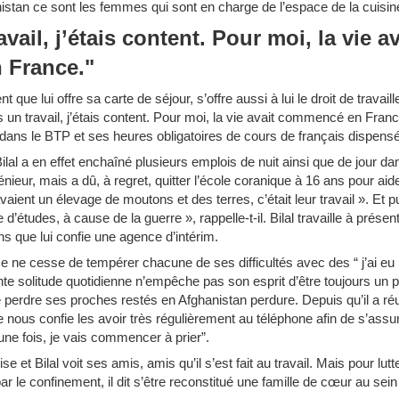
nistan ce sont les femmes qui sont en charge de l’espace de la cuisin
avail, j’étais content. Pour moi, la vie av
 France."
t que lui offre sa carte de séjour, s’offre aussi à lui le droit de travail
s un travail, j’étais content. Pour moi, la vie avait commencé en France
it dans le BTP et ses heures obligatoires de cours de français dispen
ilal a en effet enchaîné plusieurs emplois de nuit ainsi que de jour dan
génieur, mais a dû, à regret, quitter l’école coranique à 16 ans pour ai
aient un élevage de moutons et des terres, c’était leur travail ». Et p
e d’études, à cause de la guerre », rappelle-t-il. Bilal travaille à pré
 que lui confie une agence d’intérim.
 ne cesse de tempérer chacune de ses difficultés avec des “ j’ai e
te solitude quotidienne n’empêche pas son esprit d’être toujours un 
de perdre ses proches restés en Afghanistan perdure. Depuis qu’il a réu
nous confie les avoir très régulièrement au téléphone afin de s’assure
une fois, je vais commencer à prier”.
ise et Bilal voit ses amis, amis qu’il s’est fait au travail. Mais pour lut
ar le confinement, il dit s’être reconstitué une famille de cœur au sein