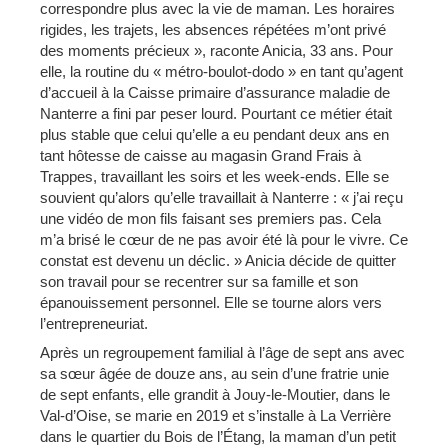
correspondre plus avec la vie de maman. Les horaires
rigides, les trajets, les absences répétées m’ont privé
des moments précieux », raconte Anicia, 33 ans. Pour
elle, la routine du « métro-boulot-dodo » en tant qu’agent
d’accueil à la Caisse primaire d’assurance maladie de
Nanterre a fini par peser lourd. Pourtant ce métier était
plus stable que celui qu’elle a eu pendant deux ans en
tant hôtesse de caisse au magasin Grand Frais à
Trappes, travaillant les soirs et les week-ends. Elle se
souvient qu’alors qu’elle travaillait à Nanterre : « j’ai reçu
une vidéo de mon fils faisant ses premiers pas. Cela
m’a brisé le cœur de ne pas avoir été là pour le vivre. Ce
constat est devenu un déclic. » Anicia décide de quitter
son travail pour se recentrer sur sa famille et son
épanouissement personnel. Elle se tourne alors vers
l’entrepreneuriat.
Après un regroupement familial à l’âge de sept ans avec
sa sœur âgée de douze ans, au sein d’une fratrie unie
de sept enfants, elle grandit à Jouy-le-Moutier, dans le
Val-d’Oise, se marie en 2019 et s’installe à La Verrière
dans le quartier du Bois de l’Étang, la maman d’un petit