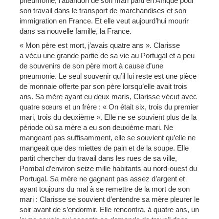
pneumonie, l’abandon de son mari parti en Afrique pour
son travail dans le transport de marchandises et son
immigration en France. Et elle veut aujourd’hui mourir
dans sa nouvelle famille, la France.
« Mon père est mort, j’avais quatre ans ». Clarisse
a vécu une grande partie de sa vie au Portugal et a peu
de souvenirs de son père mort à cause d’une
pneumonie. Le seul souvenir qu’il lui reste est une pièce
de monnaie offerte par son père lorsqu’elle avait trois
ans. Sa mère ayant eu deux maris, Clarisse vécut avec
quatre sœurs et un frère : « On était six, trois du premier
mari, trois du deuxième ». Elle ne se souvient plus de la
période où sa mère a eu son deuxième mari. Ne
mangeant pas suffisamment, elle se souvient qu’elle ne
mangeait que des miettes de pain et de la soupe. Elle
partit chercher du travail dans les rues de sa ville,
Pombal d’environ seize mille habitants au nord-ouest du
Portugal. Sa mère ne gagnant pas assez d’argent et
ayant toujours du mal à se remettre de la mort de son
mari : Clarisse se souvient d’entendre sa mère pleurer le
soir avant de s’endormir. Elle rencontra, à quatre ans, un