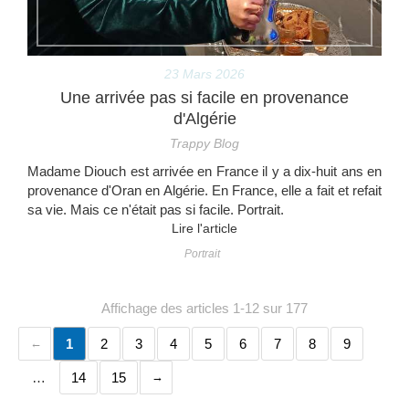
23 Mars 2026
Une arrivée pas si facile en provenance
d'Algérie
Trappy Blog
Madame Diouch est arrivée en France il y a dix-huit ans en
provenance d'Oran en Algérie. En France, elle a fait et refait
sa vie. Mais ce n'était pas si facile. Portrait.
Lire l'article
Portrait
Affichage des articles 1-12 sur 177
1
2
3
4
5
6
7
8
9
…
14
15