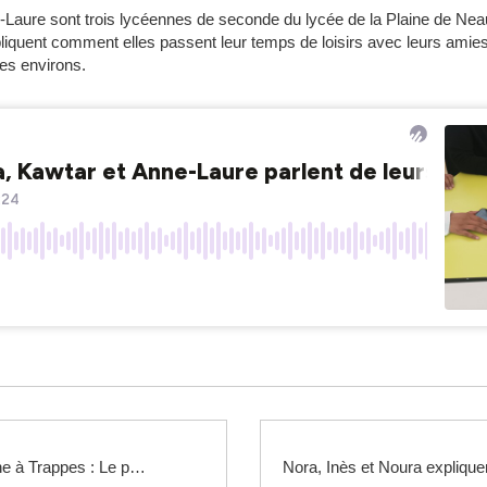
-Laure sont trois lycéennes de seconde du lycée de la Plaine de Ne
pliquent comment elles passent leur temps de loisirs avec leurs amies
es environs.
De la Bretagne à Trappes : Le parcours de Camille Couffignac, professeure documentaliste au lycée de la Plaine de Neauphle