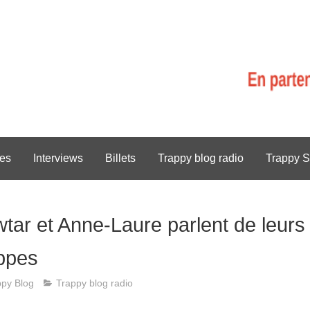
es
Interviews
Billets
Trappy blog radio
Trappy S
wtar et Anne-Laure parlent de leur
appes
ppy Blog
Trappy blog radio