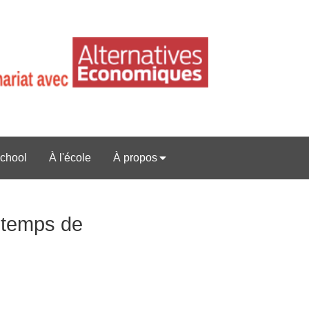
chool
À l'école
À propos
s temps de