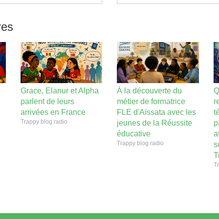
res
Grace, Elanur et Alpha
À la découverte du
Q
parlent de leurs
métier de formatrice
r
arrivées en France
FLE d'Aïssata avec les
t
Trappy blog radio
jeunes de la Réussite
p
éducative
a
Trappy blog radio
s
T
Tr