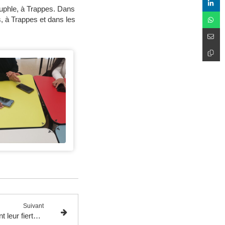
auphle, à Trappes. Dans
, à Trappes et dans les
Suivant
Nora, Inès et Noura expliquent leur fierté d'avoir une double (voire une triple) origine