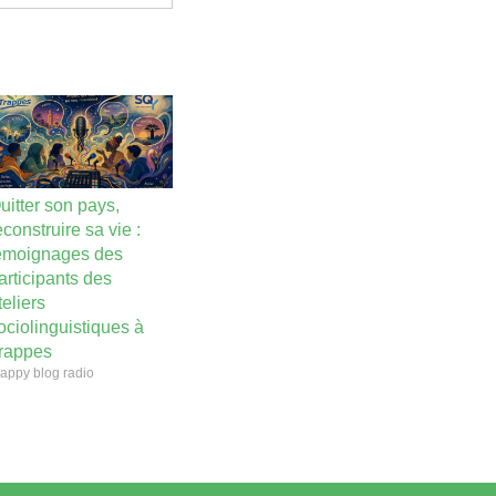
uitter son pays,
econstruire sa vie :
émoignages des
articipants des
teliers
ociolinguistiques à
rappes
appy blog radio