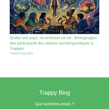
Quitter son pays, reconstruire sa vie : témoignages
des participants des ateliers sociolinguistiques à
Trappes
Trappy blog radio
Trappy Blog
Qui sommes-nous ?