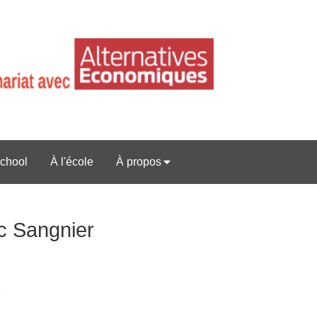
chool
À l'école
À propos
rc Sangnier