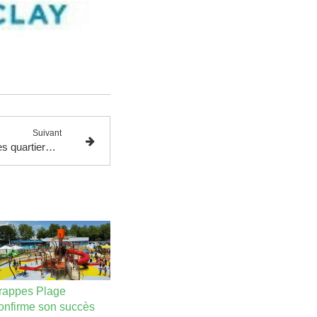
Suivant
Nadia Hai, députée : « Que les quartiers populaires ne soient pas lésés par la baisse des contrats aidés »
rappes Plage
onfirme son succès