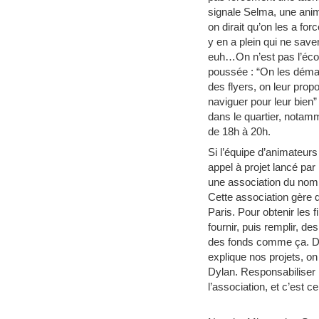
signale Selma, une anima
on dirait qu’on les a forc
y en a plein qui ne sav
euh…On n’est pas l’écol
poussée : “On les démar
des flyers, on leur prop
naviguer pour leur bien
dans le quartier, notamme
de 18h à 20h.
Si l’équipe d’animateurs
appel à projet lancé par 
une association du nom 
Cette association gère 
Paris. Pour obtenir les 
fournir, puis remplir, de
des fonds comme ça. Don
explique nos projets, o
Dylan. Responsabiliser l
l’association, et c’est ce