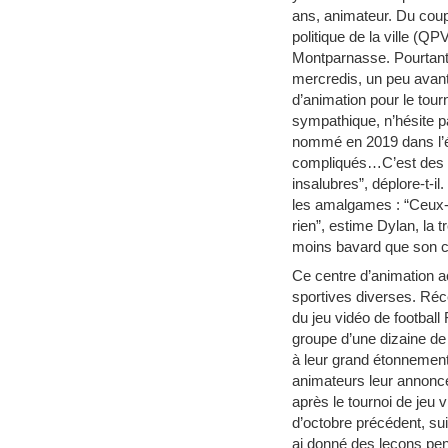
ans, animateur. Du coup
politique de la ville (Q
Montparnasse. Pourtant
mercredis, un peu avant
d’animation pour le tour
sympathique, n’hésite pa
nommé en 2019 dans l’éq
compliqués…C’est des fa
insalubres”, déplore-t-i
les amalgames : “Ceux-l
rien”, estime Dylan, la
moins bavard que son col
Ce centre d’animation ac
sportives diverses. Réce
du jeu vidéo de football
groupe d’une dizaine de 
à leur grand étonnement 
animateurs leur annonce
après le tournoi de jeu 
d’octobre précédent, sui
ai donné des leçons pend