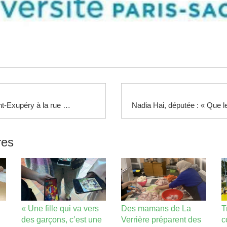
Du lycée Saint-Exupéry à la rue Saint-Guillaume
res
« Une fille qui va vers
Des mamans de La
T
des garçons, c’est une
Verrière préparent des
c