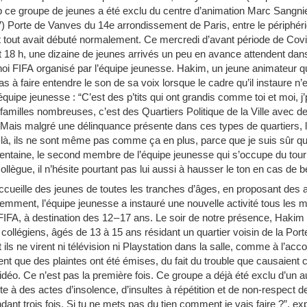
 ce groupe de jeunes a été exclu du centre d’animation Marc Sangnier
PV) Porte de Vanves du 14e arrondissement de Paris, entre le périphériq
 tout avait débuté normalement. Ce mercredi d’avant période de Cov
 18 h, une dizaine de jeunes arrivés un peu en avance attendent dans 
noi FIFA organisé par l’équipe jeunesse. Hakim, un jeune animateur qui
s à faire entendre le son de sa voix lorsque le cadre qu’il instaure n’
uipe jeunesse : “C’est des p’tits qui ont grandis comme toi et moi, j
milles nombreuses, c’est des Quartiers Politique de la Ville avec d
l. Mais malgré une délinquance présente dans ces types de quartiers, 
à, ils ne sont même pas comme ça en plus, parce que je suis sûr que l
 trentaine, le second membre de l’équipe jeunesse qui s’occupe du tou
lègue, il n’hésite pourtant pas lui aussi à hausser le ton en cas de b
cueille des jeunes de toutes les tranches d’âges, en proposant des act
mment, l’équipe jeunesse a instauré une nouvelle activité tous les me
 FIFA, à destination des 12 – 17 ans. Le soir de notre présence, Hakim 
collégiens, âgés de 13 à 15 ans résidant un quartier voisin de la Por
ils ne virent ni télévision ni Playstation dans la salle, comme à l’a
nt que des plaintes ont été émises, du fait du trouble que causaient 
vidéo. Ce n’est pas la première fois. Ce groupe a déjà été exclu d’un a
te à des actes d’insolence, d’insultes à répétition et de non-respect d
ant trois fois. Si tu ne mets pas du tien comment je vais faire ?”, e