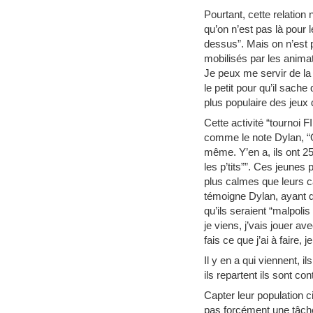
Pourtant, cette relation 
qu’on n’est pas là pour
dessus”. Mais on n’est p
mobilisés par les anima
Je peux me servir de la 
le petit pour qu’il sach
plus populaire des jeux 
Cette activité “tournoi 
comme le note Dylan, “On 
même. Y’en a, ils ont 25
les p’tits””. Ces jeune
plus calmes que leurs c
témoigne Dylan, ayant di
qu’ils seraient “malpolis
je viens, j’vais jouer ave
fais ce que j’ai à faire, j
Il y en a qui viennent, i
ils repartent ils sont con
Capter leur population ci
pas forcément une tâche