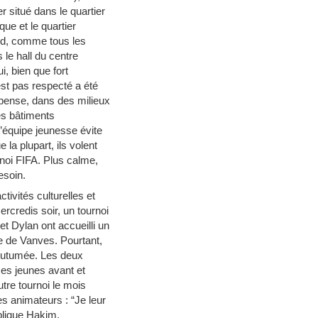
 situé dans le quartier
ue et le quartier
id, comme tous les
le hall du centre
, bien que fort
est pas respecté a été
’pense, dans des milieux
es bâtiments
l’équipe jeunesse évite
a plupart, ils volent
rnoi FIFA. Plus calme,
esoin.
ivités culturelles et
rcredis soir, un tournoi
et Dylan ont accueilli un
te de Vanves. Pourtant,
ccoutumée. Les deux
ces jeunes avant et
utre tournoi le mois
es animateurs : “Je leur
xplique Hakim.