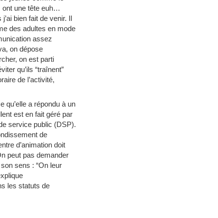
ls ont une tête euh…
’ai bien fait de venir. Il
omme des adultes en mode
mmunication assez
 va, on dépose
cher, on est parti
ter qu’ils “traînent”
aire de l’activité,
ce qu’elle a répondu à un
ent est en fait géré par
de service public (DSP).
rondissement de
ntre d’animation doit
e. On peut pas demander
son sens : “On leur
explique
s les statuts de