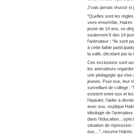
J’vais jamais réussir si
“Quelles sont les règle
vivre ensemble, Hakim 
jeune de 14 ans, se dir
seulement 6 des 14 jeunes
l’animateur : “Ils sont
à cette faible participa
la salle, décidant par l
Ces exclusions sont ass
les animateurs regardent
une pédagogie qui vise à
jeunes. Pour eux, leur 
surveillant de collège :
existent entre eux et les
l’épauler, l’aider à dév
avec eux, explique Hakim.
idéologie de l’animateur
dans l’éducation…spécia
situation de répression 
eux…”, résume Hakim.