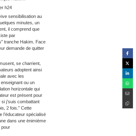
ier h24
ive sensibilisation au
quelques minutes, un
ent, il comprend que
xiste par
es” tranche Hakim. Face
leur demande de quitter
musent, se charrient,
mateurs adoptent ainsi
iale avec les
n enseignant ou un
ation horizontale qui
mateur est présent pour
 si j’suis combattant
s, 2 fois.” Cette
e l’éducateur spécialisé
jeune dans une ènimième
t pour