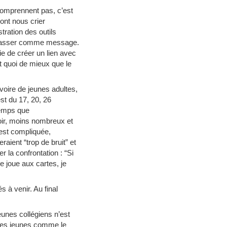
e comprennent pas, c’est
ont nous crier
tration des outils
te passer comme message.
ie de créer un lien avec
t quoi de mieux que le
voire de jeunes adultes,
est du 17, 20, 26
temps que
soir, moins nombreux et
 est compliquée,
aient “trop de bruit” et
r la confrontation : “Si
 je joue aux cartes, je
s à venir. Au final
jeunes collégiens n’est
 ces jeunes comme le