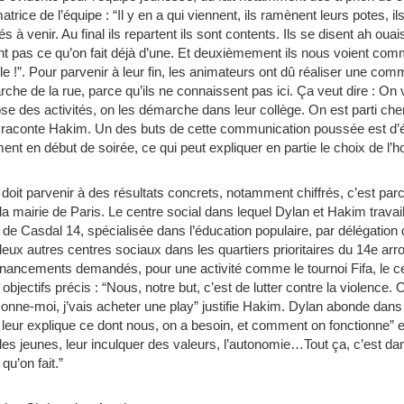
trice de l’équipe : “Il y en a qui viennent, ils ramènent leurs potes, i
és à venir. Au final ils repartent ils sont contents. Ils se disent ah ouais j
ent pas ce qu’on fait déjà d’une. Et deuxièmement ils nous voient c
e !”. Pour parvenir à leur fin, les animateurs ont dû réaliser une co
che de la rue, parce qu’ils ne connaissent pas ici. Ça veut dire : On
ose des activités, on les démarche dans leur collège. On est parti cher
” raconte Hakim. Un des buts de cette communication poussée est d’évi
nt en début de soirée, ce qui peut expliquer en partie le choix de l’hor
 doit parvenir à des résultats concrets, notamment chiffrés, c’est par
la mairie de Paris. Le centre social dans lequel Dylan et Hakim travaill
de Casdal 14, spécialisée dans l’éducation populaire, par délégation 
deux autres centres sociaux dans les quartiers prioritaires du 14e ar
financements demandés, pour une activité comme le tournoi Fifa, le ce
s objectifs précis : “Nous, notre but, c’est de lutter contre la violenc
ne-moi, j’vais acheter une play” justifie Hakim. Dylan abonde dans 
n leur explique ce dont nous, on a besoin, et comment on fonctionne” 
es jeunes, leur inculquer des valeurs, l’autonomie…Tout ça, c’est dan
 qu’on fait.”