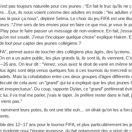
n’est pas toujours naturelle pour ces jeunes : “En fait le truc qu’ils n
 les…Eux, ils nous voient comme des adultes en mode : “les adultes v
as là pour ça nous”, déplore Selma. Le choix du jeu FIFA est une illus
teurs :“J’me sers de tes envies pour en faire ce que moi, je veux 
Play pour te faire passer un message de non-violence. En fait, j’essa
e qu’on est soudé. J’veux t’inculquer quelque chose” explique Hakim. E
de foot pour capter des jeunes collégiens ?
FIFA”, permet aussi de toucher des collégiens plus âgés, des lycéens, 
en a un autre public, les plus grands là, ils sont là, ils viennent. C’
 – 26 ans. On leur dit : “Venez, vous avez le droit de venir en même 
s plus âgés sont déjà venus quelques fois à ces tournois du mercredi 
adets. Mais la cohabitation entre ces deux groupes d’âges différents
scuté de cela avec un “grand” qui lui a expliqué que les plus jeunes fer
 et irrespectueux’. Du coup, rapporte Dylan, ce “grand” préférerait évite
c lui, il va mal me parler, j’vais le taper. Je préfère rester dans le hall,
e viens pas.”
ls ramènent leurs potes, ils ont une tête euh… on dirait qu’on les a forcé
tents.
ble des 12 – 17 ans pour le tournoi FIFA, et plus particulièrement les 
 évidente pour l’équipe jeunesse, du fait notamment des a priori de