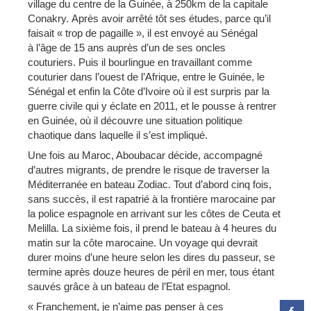
village du centre de la Guinée, à 250km de la capitale
Conakry. Après avoir arrêté tôt ses études, parce qu’il
faisait « trop de pagaille », il est envoyé au Sénégal
à l’âge de 15 ans auprès d’un de ses oncles
couturiers. Puis il bourlingue en travaillant comme
couturier dans l’ouest de l’Afrique, entre le Guinée, le
Sénégal et enfin la Côte d’Ivoire où il est surpris par la
guerre civile qui y éclate en 2011, et le pousse à rentrer
en Guinée, où il découvre une situation politique
chaotique dans laquelle il s’est impliqué.
Une fois au Maroc, Aboubacar décide, accompagné
d’autres migrants, de prendre le risque de traverser la
Méditerranée en bateau Zodiac. Tout d’abord cinq fois,
sans succès, il est rapatrié à la frontière marocaine par
la police espagnole en arrivant sur les côtes de Ceuta et
Melilla. La sixième fois, il prend le bateau à 4 heures du
matin sur la côte marocaine. Un voyage qui devrait
durer moins d’une heure selon les dires du passeur, se
termine après douze heures de péril en mer, tous étant
sauvés grâce à un bateau de l’Etat espagnol.
« Franchement, je n’aime pas penser à ces